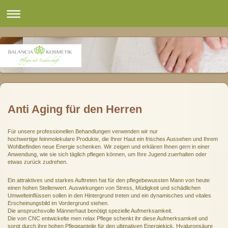
Anti Aging für den Herren
Für unsere professionellen Behandlungen verwenden wir nur
hochwertige feinmolekulare Produkte, die Ihrer Haut ein frisches Aussehen und Ihrem
Wohlbefinden neue Energie schenken. Wir zeigen und erklären Ihnen gern in einer
Anwendung, wie sie sich täglich pflegen können, um Ihre Jugend zuerhalten oder
etwas zurück zudrehen.
Ein attraktives und starkes Auftreten hat für den pflegebewussten Mann von heute
einen hohen Stellenwert. Auswirkungen von Stress, Müdigkeit und schädlichen
Umwelteinflüssen sollen in den Hintergrund treten und ein dynamisches und vitales
Erscheinungsbild im Vordergrund stehen.
Die anspruchsvolle Männerhaut benötigt spezielle Aufmerksamkeit.
Die von CNC entwickelte men relax Pflege schenkt ihr diese Aufmerksamkeit und
sorgt durch ihre hohen Pflegeanteile für den ultimativen Energiekick. Hyaluronsäure