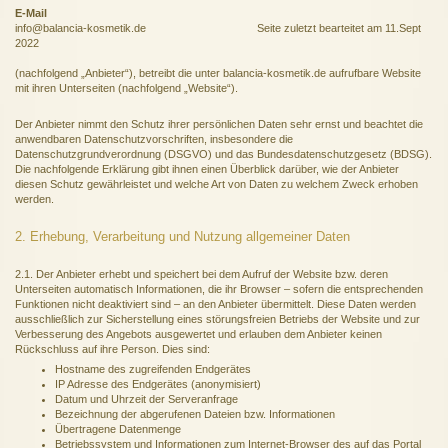
E-Mail
info@balancia-kosmetik.de Seite zuletzt bearteitet am 11.Sept
2022
(nachfolgend „Anbieter“), betreibt die unter balancia-kosmetik.de aufrufbare Website
mit ihren Unterseiten (nachfolgend „Website“).
Der Anbieter nimmt den Schutz ihrer persönlichen Daten sehr ernst und beachtet die
anwendbaren Datenschutzvorschriften, insbesondere die
Datenschutzgrundverordnung (DSGVO) und das Bundesdatenschutzgesetz (BDSG).
Die nachfolgende Erklärung gibt ihnen einen Überblick darüber, wie der Anbieter
diesen Schutz gewährleistet und welche Art von Daten zu welchem Zweck erhoben
werden.
2. Erhebung, Verarbeitung und Nutzung allgemeiner Daten
2.1. Der Anbieter erhebt und speichert bei dem Aufruf der Website bzw. deren
Unterseiten automatisch Informationen, die ihr Browser – sofern die entsprechenden
Funktionen nicht deaktiviert sind – an den Anbieter übermittelt. Diese Daten werden
ausschließlich zur Sicherstellung eines störungsfreien Betriebs der Website und zur
Verbesserung des Angebots ausgewertet und erlauben dem Anbieter keinen
Rückschluss auf ihre Person. Dies sind:
Hostname des zugreifenden Endgerätes
IP Adresse des Endgerätes (anonymisiert)
Datum und Uhrzeit der Serveranfrage
Bezeichnung der abgerufenen Dateien bzw. Informationen
Übertragene Datenmenge
Betriebssystem und Informationen zum Internet-Browser des auf das Portal