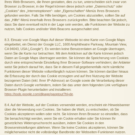
Ihres Web-Browsers, die Ihnen gestatten, dies zu tun, unterscheiden sich zwar von
Browser zu Browser, in der Regel können diese jedoch unter „Datenschutz“ oder
„Cookies“ des „Internetoptionen“- oder „Eigenschaften“-Menüs Ihres Browsers
gefunden werden. Falls Sie Hilfe benötigen, um Cookies abzustellen, sollten Sie auf
das „Hilfe“-Menü innerhalb Ihres Browsers zurückgreifen. Bitte beachten Sie jedoch,
dass Sie dann eventuell nicht in der Lage sein werden, alle Funktionen der Website zu
nutzen, falls Cookies und/oder Web Beacons ausgeschaltet sind.
8.3. Einsatz von Google Maps Auf dieser Webseite ist eine Karte von Google Maps
eingebettet, ein Dienst der Google LLC, 1600 Amphitheatre Parkway, Mountain View,
CA 94043, USA („Google“). Es werden keine Benutzerdaten an Google übertragen,
wenn Sie die Karte nur betrachten. Mit dem Anklicken auf die Karte können jedoch
Daten an Google Maps übertragen werden. Sie können die Speicherung von Cookies
durch eine entsprechende Einstellung Ihrer Browser-Software verhindern; der Anbieter
weist Sie jedoch darauf hin, dass Sie in diesem Fall gegebenenfalls nicht sämtliche
Funktionen dieser Website vollumfänglich nutzen können. Sie können darüber hinaus
die Erfassung der durch das Cookie erzeugten und auf Ihre Nutzung der Website
bezogenen Daten (inkl. Ihrer IP-Adresse) an Google sowie die Verarbeitung dieser
Daten durch Google verhindern, indem Sie das unter dem folgenden Link verfügbare
Browser-Plugin herunterladen und installieren:
https://tools.google.com/dlpage/gaoptout?hl=de
.
8.4. Auf der Website, auf der Cookies verwendet werden, erscheint ein Hinweisbanner
über die Verwendung von Cookies. Sie haben die Wahl, zu entscheiden, ob Sie
Cookies akzeptieren wollen oder nicht. Sie können Ihren Browser so einstellen, dass
Sie benachrichtigt werden, wenn Sie ein Cookie erhalten oder Sie können Ihr
gesetzliches Widerspruchsrecht ausüben, indem Sie Cookies in den
Browsereinstellungen ablehnen. Wenn Sie keine Cookies akzeptieren, können Sie
möglicherweise nicht die vollständige Bandbreite der Webseiten-Funktionen nutzen.