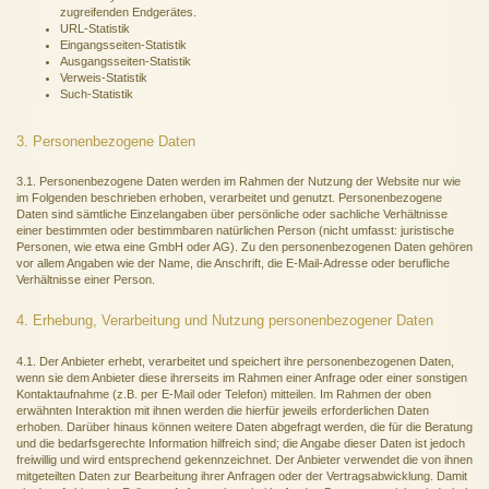
zugreifenden Endgerätes.
URL-Statistik
Eingangsseiten-Statistik
Ausgangsseiten-Statistik
Verweis-Statistik
Such-Statistik
3. Personenbezogene Daten
3.1. Personenbezogene Daten werden im Rahmen der Nutzung der Website nur wie
im Folgenden beschrieben erhoben, verarbeitet und genutzt. Personenbezogene
Daten sind sämtliche Einzelangaben über persönliche oder sachliche Verhältnisse
einer bestimmten oder bestimmbaren natürlichen Person (nicht umfasst: juristische
Personen, wie etwa eine GmbH oder AG). Zu den personenbezogenen Daten gehören
vor allem Angaben wie der Name, die Anschrift, die E-Mail-Adresse oder berufliche
Verhältnisse einer Person.
4. Erhebung, Verarbeitung und Nutzung personenbezogener Daten
4.1. Der Anbieter erhebt, verarbeitet und speichert ihre personenbezogenen Daten,
wenn sie dem Anbieter diese ihrerseits im Rahmen einer Anfrage oder einer sonstigen
Kontaktaufnahme (z.B. per E-Mail oder Telefon) mitteilen. Im Rahmen der oben
erwähnten Interaktion mit ihnen werden die hierfür jeweils erforderlichen Daten
erhoben. Darüber hinaus können weitere Daten abgefragt werden, die für die Beratung
und die bedarfsgerechte Information hilfreich sind; die Angabe dieser Daten ist jedoch
freiwillig und wird entsprechend gekennzeichnet. Der Anbieter verwendet die von ihnen
mitgeteilten Daten zur Bearbeitung ihrer Anfragen oder der Vertragsabwicklung. Damit