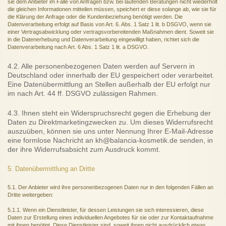
sie dem Anbieter im Falle von Anfragen bzw. bei laufenden Beratungen nicht wiederholt
die gleichen Informationen mitteilen müssen, speichert er diese solange ab, wie sie für
die Klärung der Anfrage oder die Kundenbeziehung benötigt werden. Die
Datenverarbeitung erfolgt auf Basis von Art. 6. Abs. 1 Satz 1 lit. b DSGVO, wenn sie
einer Vertragsabwicklung oder vertragsvorbereitenden Maßnahmen dient. Soweit sie
in die Datenerhebung und Datenverarbeitung eingewilligt haben, richtet sich die
Datenverarbeitung nach Art. 6 Abs. 1 Satz 1 lit. a DSGVO.
4.2. Alle personenbezogenen Daten werden auf Servern in
Deutschland oder innerhalb der EU gespeichert oder verarbeitet.
Eine Datenübermittlung an Stellen außerhalb der EU erfolgt nur
im nach Art. 44 ff. DSGVO zulässigen Rahmen.
4.3. Ihnen steht ein Widerspruchsrecht gegen die Erhebung der
Daten zu Direktmarketingzwecken zu. Um dieses Widerrufsrecht
auszuüben, können sie uns unter Nennung Ihrer E-Mail-Adresse
eine formlose Nachricht an kh@balancia-kosmetik.de senden, in
der ihre Widerrufsabsicht zum Ausdruck kommt.
5. Datenübermittlung an Dritte
5.1. Der Anbieter wird ihre personenbezogenen Daten nur in den folgenden Fällen an
Dritte weitergeben:
5.1.1. Wenn ein Dienstleister, für dessen Leistungen sie sich interessieren, diese
Daten zur Erstellung eines individuellen Angebotes für sie oder zur Kontaktaufnahme
mit ihnen benötigt. Diese Dienstleister sind, soweit ihnen nicht ausdrücklich etwas