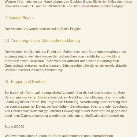
Weitere Informationen zur Handhabung von Cookies finden Sie in den Hilfeseiten Ihres
Browsers sowie z.B. auf der Internetseite von:
http://www.allaboutcookies.org/ge/
.
9. Social Plugins
Der Anbieter verwendet derzeit keine Social Plugins.
10. Änderung dieser Datenschutzerklärung
Der Anbieter behält sich das Recht vor, Sicherheits- und Datenschutzmaßnahmen
anzupassen, soweit dies wegen der technischen oder rechtlichen Entwicklung
erforderlich wird. In diesen Fällen wird der Anbieter auch diese Erklärung zum
Datenschutz entsprechend anpassen. Bitte beachten Sie daher die jeweils aktuelle
Version unserer Datenschutzerklärung.
11. Fragen und Kontakt
Sie haben ein Recht auf unentgeltliche Auskunft über die bei dem Anbieter zu ihrer
Person gespeicherten Daten sowie ggf. ein Recht auf Berichtigung, Sperrung oder
Löschung dieser Daten. Bei Fragen zur Erhebung, Verarbeitung oder Nutzung ihrer
personenbezogenen Daten, bei Auskünften, Berichtigung, Sperrung oder Löschung
von Daten sowie Widerruf ggf. erteilter Einwilligungen oder Widerspruch gegen eine
bestimmte Datenverwendung wenden sie sich bitte an kh@balancia-kosmetik.de.
Stand 2/2020
Was wird von jedem Kunden an Daten aufgenommen und unterschrieben: